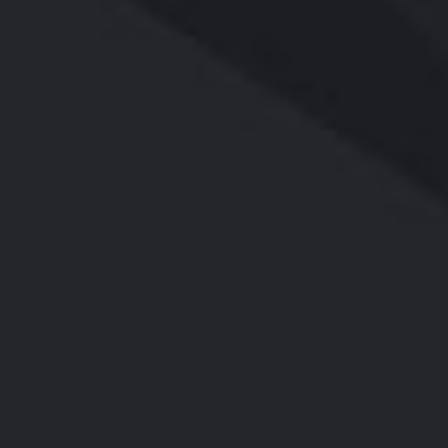
热塑型塑料在挤出机内熔化，并在挤压器螺纹部分进行除气处理。
进行固定，如果用机械方式进行固定可能会影响正常加工甚至损伤