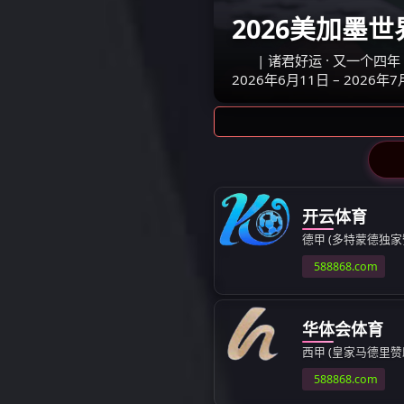
2BCS水环式真空泵机组