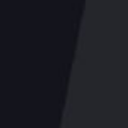
2BC直联式水环式真空泵
pg娱乐电子游戏平台入口-（中国）官方网站
Aug
31
塑胶塑料行业真空pg娱乐电子游戏平台入口-（中国）官
水环式真空泵被广泛用于塑料行业的吸塑成型工艺流程，
Aug
31
木材加工行业的真空pg娱乐电子游戏平台入口-（中国）
从工作台上的原木材料到成型的成品保护都用得上真空泵