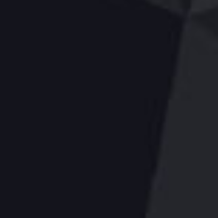
2BE1水环式真空泵