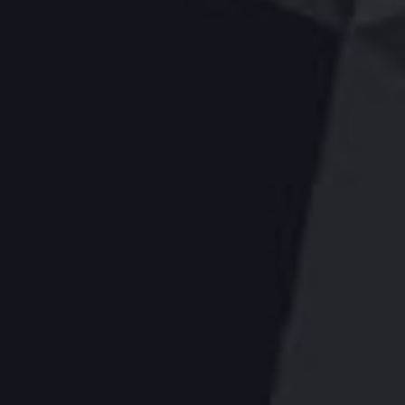
2BE1水环式真空泵