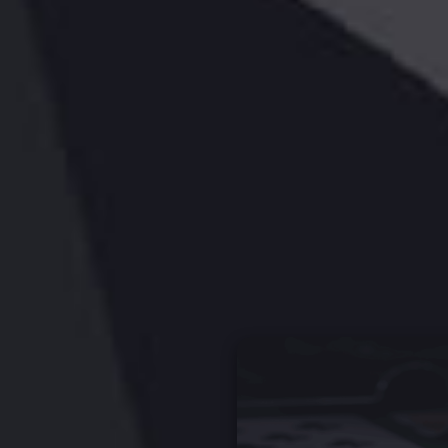
2X旋片式真空泵