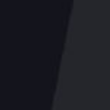
2BC直联式水环式真空泵
pg娱乐电子游戏平台入口-（中国）官方网站
Aug
31
塑胶塑料行业真空pg娱乐电子游戏平台入口-（中国）官
水环式真空泵被广泛用于塑料行业的吸塑成型工艺流程，
Aug
31
木材加工行业的真空pg娱乐电子游戏平台入口-（中国）
从工作台上的原木材料到成型的成品保护都用得上真空泵