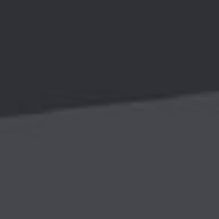
pg娱乐电子游戏平台入口-（中国）官方网站
关于我们
产品中心
pg娱乐电子游戏平台入口-（中国）官方网站
服务支持
行业百科
行业问答
资料下载
联系我们
888
888
888
888